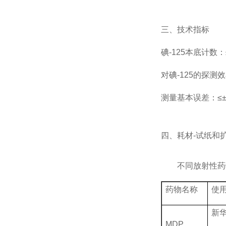
三、技术指标
碘
-125
本底计数：
对碘
-125
的探测效
测量基本误差：≤
四、耗材
-
试纸和
不同放射性药
药物名称
使
新
MDP