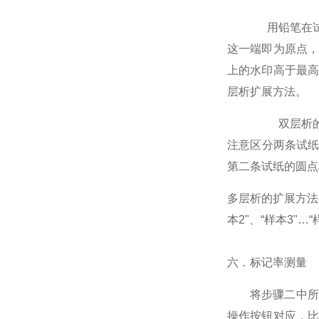
用铅笔在
这一端即为原点
上的水印高于最
层析扩展方法。
双层析
注意区分两条试纸
第二条试纸的圆点
多层析的扩展方法
本
2
"、“样本
3
"…“
六．标记率测量
将步骤二中所
操作按钮对应，