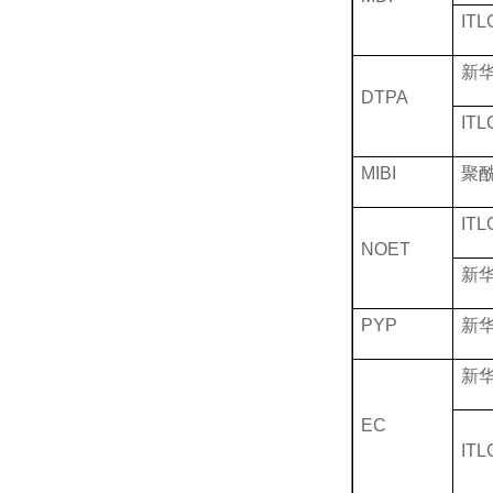
ITL
新
DTPA
ITL
MIBI
聚
ITL
NOET
新
PYP
新
新
EC
ITL