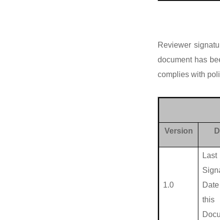
Reviewer signatur
document has bee
complies with pol
Version
D
Last
Sign
1.0
Dat
this
Doc