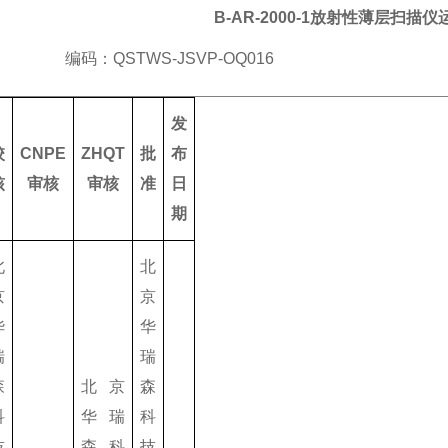
B-AR-2000-1
放射性薄层扫描仪
编码：
QSTWS-JSVP-OQ
016
发
校
CNPE
ZHQT
批
布
核
审核
审核
准
日
期
北
北
京
京
华
华
瑞
瑞
森
北京
森
科
华瑞
科
技
森科
技