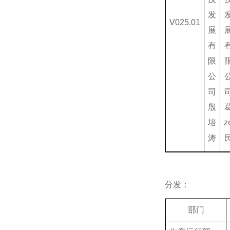
发
V025.01
展
有
限
公
司
殷
培
z
涛
分发：
部门