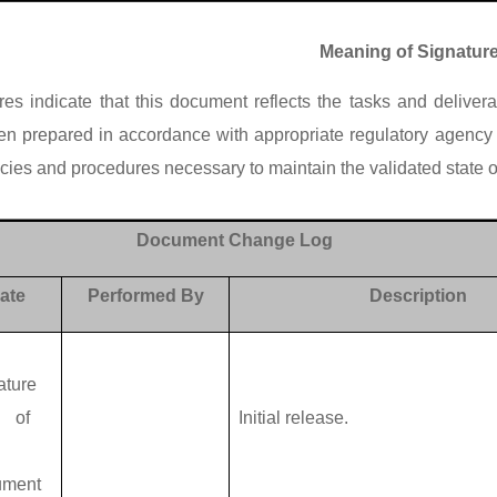
Meaning of Signatur
es indicate that this document reflects the tasks and deliver
n prepared in accordance with appropriate regulatory agency 
icies and procedures necessary to maintain the validated state o
Document Change Log
ate
Performed By
Description
ature
e of
Initial release.
ument