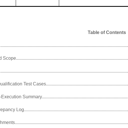
Table of Contents
...............................................................................................................
d Scope
.................................................................................................
...............................................................................................................
ualification Test Cases
......................................................................
-Execution Summary
..........................................................................
repancy Log
..........................................................................................
chments
..................................................................................................