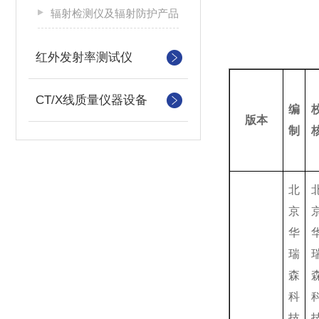
辐射检测仪及辐射防护产品
红外发射率测试仪
CT/X线质量仪器设备
编
版本
制
北
京
华
瑞
森
科
技