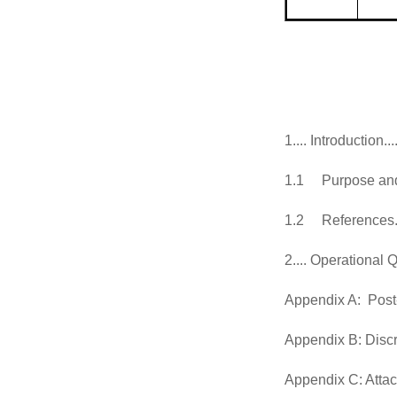
1
....
Introduction
...
1.1
Purpose an
1.2
References
2
....
Operational Q
Appendix A:
Post
Appendix B: Disc
Appendix C: Atta