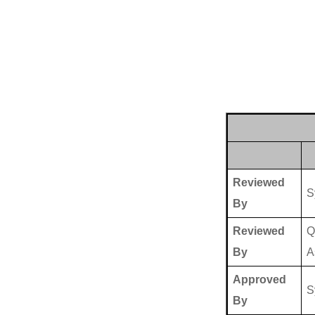
Reviewed
S
By
Reviewed
Q
By
A
Approved
S
By