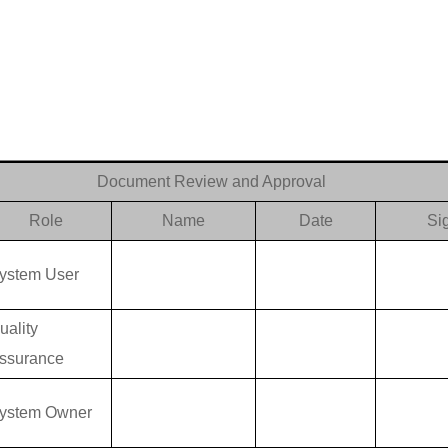
Document Review and Approval
Role
Name
Date
Si
ystem User
uality
ssurance
ystem Owner