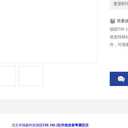
更新时间：
简要
德国TIR
使是特殊
件，可测
北京华瑞森科技德国
TIR 100-2
红外热发射率测定仪