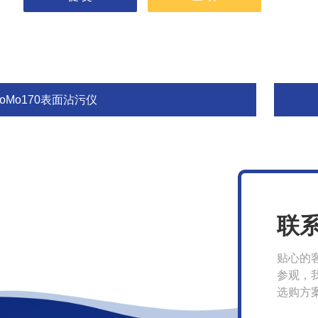
oMo170表面沾污仪
联
贴心的
参观，
选购方