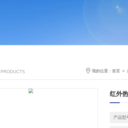
我的位置：
首页
>
/ PRODUCTS
红外
产品型号：