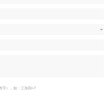
数字），如：三加四=7