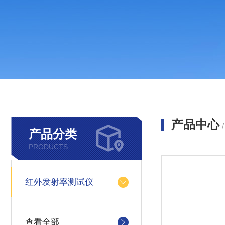
产品中心
产品分类
PRODUCTS
红外发射率测试仪
查看全部