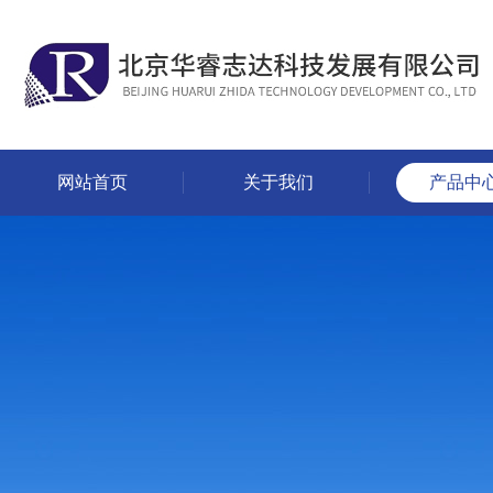
网站首页
关于我们
产品中