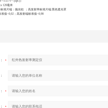
~/115 V~ (opt.)）
x 120毫米
率标准片端：抛光铝 ；高发射率标准片端:黑色遮光罩
标准值
~0,02；高发射端标准值~0,98
：
：
：
：