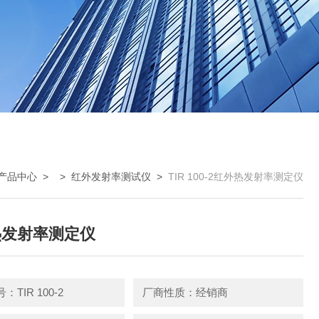
产品中心
> >
红外发射率测试仪
>
TIR 100-2红外热发射率测定仪
热发射率测定仪
TIR 100-2
厂商性质：经销商