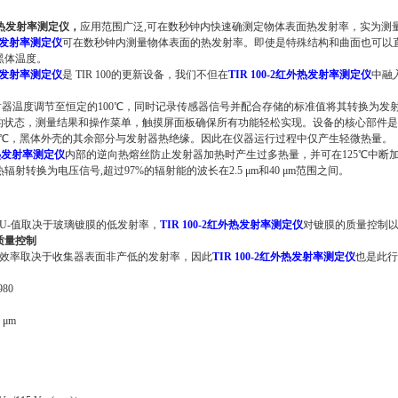
热发射率测定仪
，
应用范围广泛
,可在数秒钟内快速确测定物体表面热发射率，实为测
发射率测定仪
可在数秒钟内测量物体表面的热发射率。即使是特殊结构和曲面也可以
黑体温度。
发射率测定仪
是
TIR 100的更新设备，我们不但在
TIR 100-2
红外热发射率测定仪
中融
射器温度调节至恒定的
100
℃
，同时记录传感器信号并配合存储的标准值将其转换为发射
备的状态，测量结果和操作菜单，触摸屏面板确保所有功能轻松实现。设备的核心部件
℃
，黑体外壳的其余部分与发射器热绝缘。因此在仪器运行过程中仅产生轻微热量。
热发射率测定仪
内部的逆向热熔丝防止发射器加热时产生过多热量，并可在
125
℃
中断
热辐射转换为电压信号
,
超过
97%的辐射能的波长在2.5 μm和40 μm范围之间。
U-值取决于玻璃镀膜的低发射率，
TIR 100-2
红外热发射率测定仪
对镀膜的质量控制
质量控制
效率取决于收集器表面非产低的发射率，因此
TIR 100-2
红外热发射率测定仪
也是此行
980
 μm
 μm