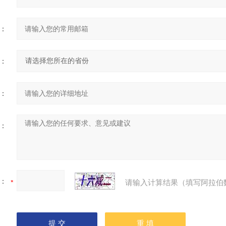
：
：
：
：
：
请输入计算结果（填写阿拉伯