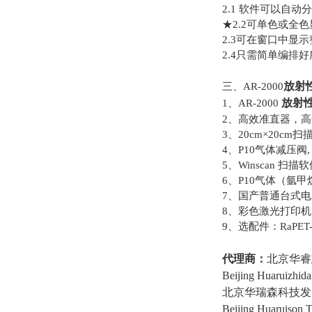
2.1
软件可以自动分
★
2.2
可单色或全色
2.3
可在窗口中显示
2.4
只需简单编排好
放射
三、
AR-2000
放射
1
、
AR-2000
2
、高效准直器，高
3
、
20cm
×
20cm
扫
4
、
P10
气体减压阀
,
5
、
Winscan
扫描软
6
、
P10
气体（氩甲
7
、国产普通台式电
8
、彩色激光打印机
9
、选配件：
RaPET
代理商：
北京华睿
Beijing
Huaruizhida
北京华瑞森科技发
Beijing
Huaruison T