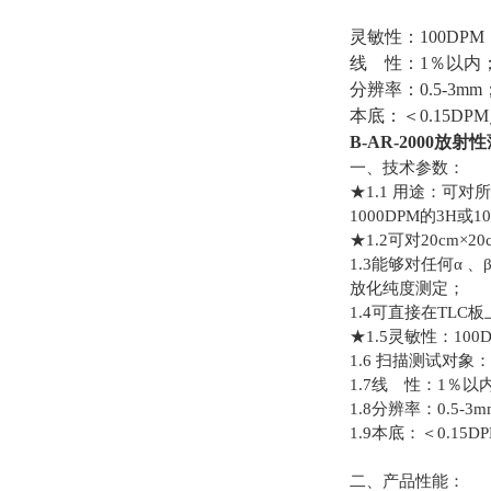
灵敏性：
100DPM
线 性：
1
％以内
分辨率：
0.5-3mm
本底：＜
0.15DPM
B-AR-2000
放射性
一、技术参数：
★
1.1
用途：可对所
1000DPM
的
3H
或
1
★
1.2
可对
20cm
×
20
1.3
能够对任何α 、
放化纯度测定；
1.4
可直接在
TLC
板
★
1.5
灵敏性：
100
1.6
扫描测试对象：
1.7
线 性：
1
％以
1.8
分辨率：
0.5-3m
1.9
本底：＜
0.15D
二、产品性能：