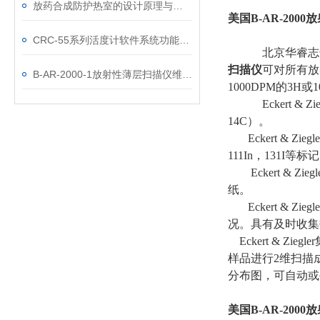
放药合成防护热室的设计原理与应用
美国
B-AR-2000
放
CRC-55系列活度计软件系统功能说明
北京
华
睿志
扫描仪
可对所有放
B-AR-2000-1放射性薄层扫描仪维修/保养手册
1000DPM
的
3H
或
1
Eckert & Zie
14C
）。
Eckert & Ziegle
111In
，
131I
等标记
Eckert & Ziegl
纸。
Eckert & Ziegle
况。具有及时收集
Eckert & Ziegler
样品进行
2
维扫描
分布图，可自动或
美国
B-AR-2000
放