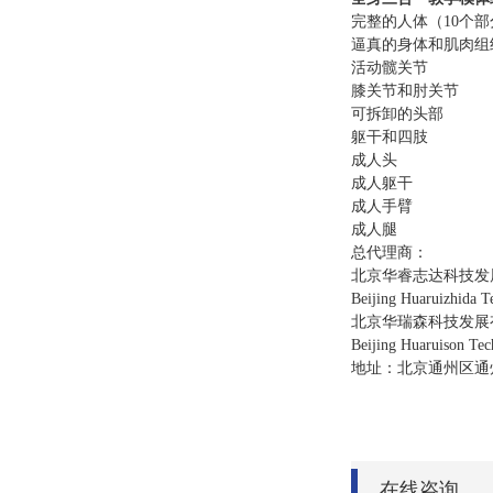
完整的人体（10个
逼真的身体和肌肉组织 
活动髋关节
膝关节和肘关节
可拆卸的头部
躯干和四肢
成人头
成人躯干
成人手臂
成人腿
总代理商：
北京华睿志达科技发
Beijing Huaruizhida 
北京华瑞森科技发展
Beijing Huaruison Te
地址：北京通州区通
在线咨询